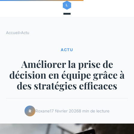
Accueil
›
Actu
ACTU
Améliorer la prise de
décision en équipe grâce à
des stratégies efficaces
Roxane
17 février 2026
8 min de lecture
R