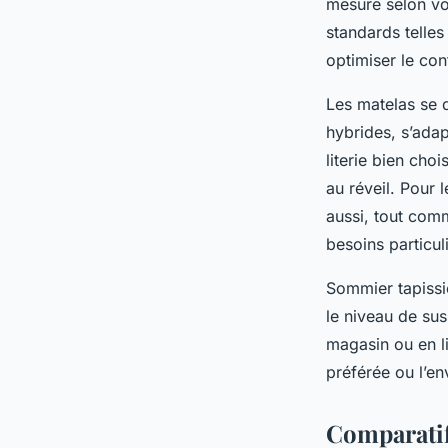
mesure selon vo
standards telle
optimiser le con
Les matelas se 
hybrides, s’ada
literie bien choi
au réveil. Pour 
aussi, tout com
besoins particul
Sommier tapissi
le niveau de sus
magasin ou en li
préférée ou l’e
Comparatif 