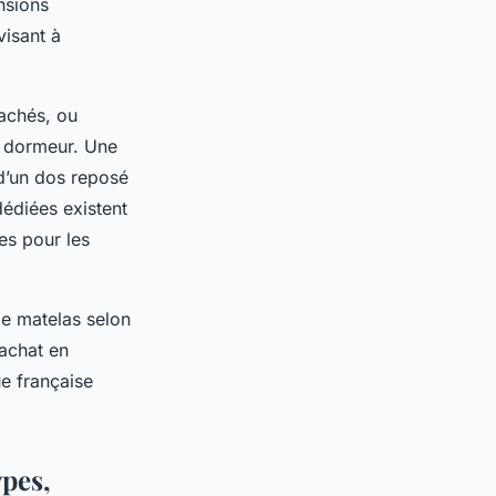
nsions
isant à
achés, ou
e dormeur. Une
é d’un dos reposé
dédiées existent
es pour les
le matelas selon
’achat en
ue française
ypes,