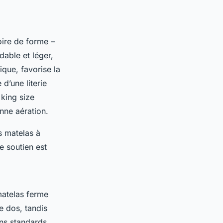
ire de forme –
dable et léger,
ique, favorise la
d’une literie
king size
ne aération.
s matelas à
e soutien est
matelas ferme
e dos, tandis
ons standards