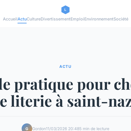
Accueil
Actu
Culture
Divertissement
Emploi
Environnement
Société
ACTU
e pratique pour ch
e literie à saint-na
Gordon
11/03/2026 20:48
5 min de lecture
G