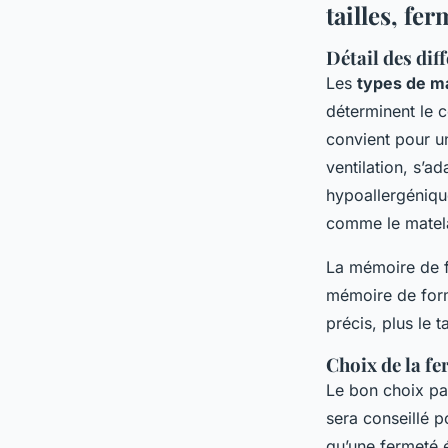
tailles, fe
Détail des dif
Les
types de m
déterminent le c
convient pour un
ventilation, s’a
hypoallergéniqu
comme le matel
La mémoire de f
mémoire de forme
précis, plus le t
Choix de la fer
Le bon choix pa
sera conseillé p
qu’une fermeté 