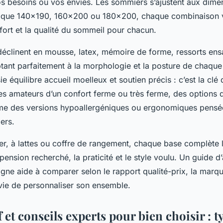
s besoins ou vos envies. Les sommiers s’ajustent aux dime
s que 140x190, 160x200 ou 180x200, chaque combinaison v
fort et la qualité du sommeil pour chacun.
déclinent en mousse, latex, mémoire de forme, ressorts ens
ptant parfaitement à la morphologie et la posture de chaqu
sie équilibre accueil moelleux et soutien précis : c’est la cl
les amateurs d’un confort ferme ou très ferme, des options 
me des versions hypoallergéniques ou ergonomiques pensé
iers.
er, à lattes ou coffre de rangement, chaque base complète 
pension recherché, la praticité et le style voulu. Un guide d
gne aide à comparer selon le rapport qualité-prix, la marq
nvie de personnaliser son ensemble.
et conseils experts pour bien choisir : t