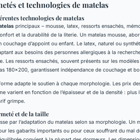
rmetés et technologies de matelas
férentes technologies de matelas
atelas
principaux – mousse, latex, ressorts ensachés, mémo
onfort et la durabilité de la literie. Un matelas mousse, abor
 couchage d’appoint ou enfant. Le latex, naturel ou synthét
daptant aux besoins des personnes allergiques à la recherche 
e. Les ressorts ensachés, souvent présents sur les modèles 
as 180x200, garantissent indépendance de couchage et bon
orme adapte le soutien à chaque morphologie. Les prix de
 varient en fonction de l’épaisseur et de la densité : plus l
arif grimpe.
meté et de la taille
sse par l’adaptation du matelas selon sa morphologie. Un 
our les gabarits importants ou pour ceux souffrant du mal d
équilibrée convient à la plupart des dormeurs. Les dimensi