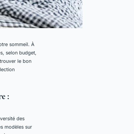
votre sommeil. À
es, selon budget,
trouver le bon
lection
e :
versité des
es modèles sur