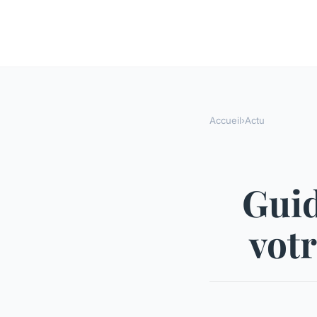
Accueil
›
Actu
Guid
votr