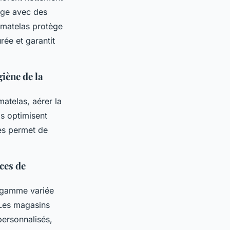
hage avec des
 matelas protège
rée et garantit
giène de la
matelas, aérer la
s optimisent
ues permet de
ices de
e gamme variée
 Les magasins
personnalisés,