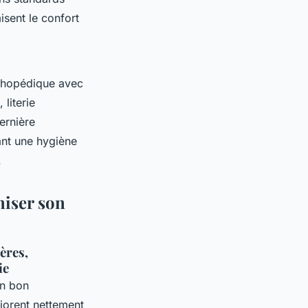
sent le confort
rthopédique avec
literie
ernière
ant une hygiène
.
miser son
ères,
ie
un bon
liorent nettement