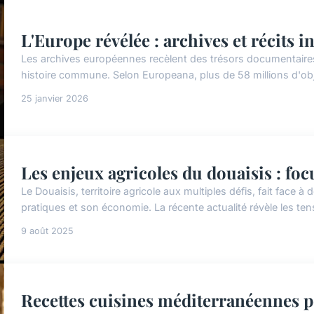
L'Europe révélée : archives et récits i
Les archives européennes recèlent des trésors documentaire
histoire commune. Selon Europeana, plus de 58 millions d'ob
25 janvier 2026
Les enjeux agricoles du douaisis : focu
Le Douaisis, territoire agricole aux multiples défis, fait face 
pratiques et son économie. La récente actualité révèle les ten
9 août 2025
Recettes cuisines méditerranéennes p