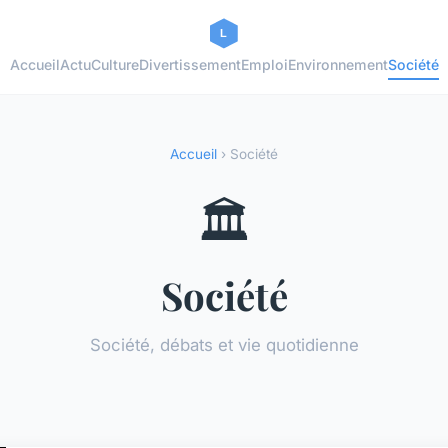
Accueil
Actu
Culture
Divertissement
Emploi
Environnement
Société
Accueil
› Société
🏛️
Société
Société, débats et vie quotidienne