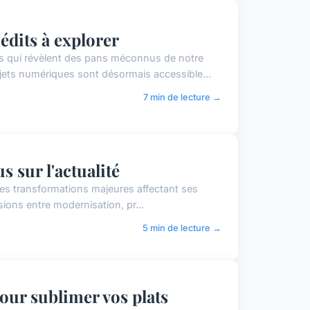
nédits à explorer
s qui révèlent des pans méconnus de notre
jets numériques sont désormais accessible...
7 min de lecture →
s sur l'actualité
à des transformations majeures affectant ses
sions entre modernisation, pr...
5 min de lecture →
our sublimer vos plats