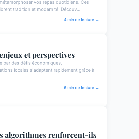
 métamorphoser vos repas quotidiens. Ces
ibrent tradition et modernité. Découv...
4 min de lecture →
 enjeux et perspectives
ée par des défis économiques,
ations locales s'adaptent rapidement grâce à
6 min de lecture →
s algorithmes renforcent-ils