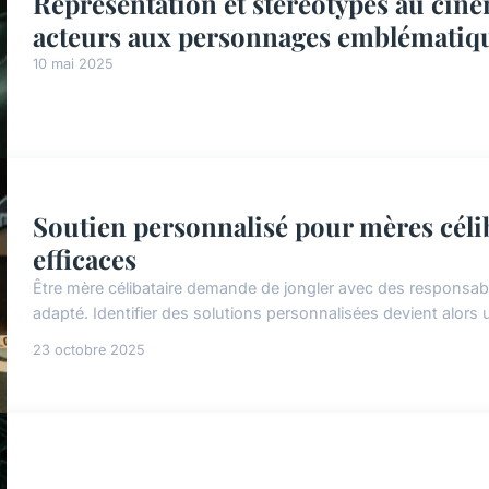
Représentation et stéréotypes au ciném
acteurs aux personnages emblématique
10 mai 2025
Soutien personnalisé pour mères célib
efficaces
Être mère célibataire demande de jongler avec des responsabili
adapté. Identifier des solutions personnalisées devient alors un
23 octobre 2025