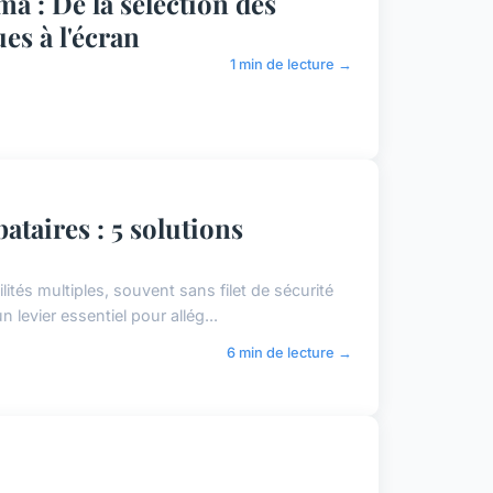
a : De la sélection des
s à l'écran
1 min de lecture →
ataires : 5 solutions
tés multiples, souvent sans filet de sécurité
 levier essentiel pour allég...
6 min de lecture →