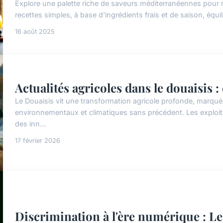
Explore une palette riche de saveurs méditerranéennes pour
recettes simples, à base d'ingrédients frais et de saison, équil
16 août 2025
Actualités agricoles dans le douaisis :
Le Douaisis vit une transformation agricole profonde, marqu
environnementaux et climatiques sans précédent. Les exploit
des inn...
17 février 2026
Discrimination à l'ère numérique : Le