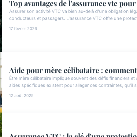
Top avantages de l'assurance vtc pour 
Assurer son activité VTC va bien au-delà d'une obligation lég
conducteurs et passagers. L'assurance VTC offre une protecti
17 février 2026
Aide pour mère célibataire : comment
Être mère célibataire implique souvent des défis financiers e
aides spécifiques existent pour alléger ces contraintes, qu'il s'
12 août 2025
Assurance VTC : la clé d'une protecti