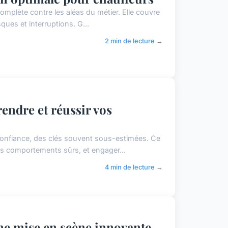
mplète contre les aléas du métier. Elle couvre
isques et interruptions. G...
2 min de lecture →
endre et réussir vos
 confiance, des clés souvent sous-estimées. Ce
es comportements sûrs, et engager...
4 min de lecture →
 une mise en scène innovante