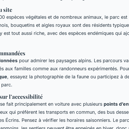
 site
00 espèces végétales et de nombreux animaux, le parc est
ois, bouquetins et aigles royaux sont des résidents typique
 y est tout aussi riche, avec des espèces endémiques qui ajo
.
commandées
données
pour admirer les paysages alpins. Les parcours va
ptés aux familles comme aux randonneurs expérimentés. Pou
que
, essayez la photographie de la faune ou participez à de
 parc.
ur l’accessibilité
se fait principalement en voiture avec plusieurs
points d’en
ceux qui préfèrent les transports en commun, des bus desse
es Écrins. Pensez à vérifier les horaires saisonniers. Le par
néanmoins, les sentiers peuvent être enneigés en hiver, don