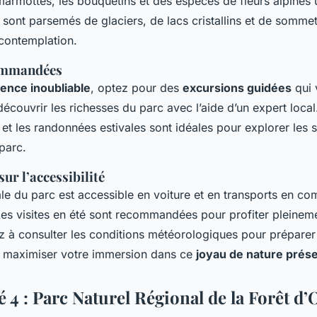
armottes, les bouquetins et des espèces de fleurs alpines 
 sont parsemés de glaciers, de lacs cristallins et de somme
a contemplation.
commandées
ence inoubliable
, optez pour des
excursions guidées
qui 
écouvrir les richesses du parc avec l’aide d’un expert local
r et les randonnées estivales sont idéales pour explorer les s
parc.
ur l’accessibilité
ale du parc est accessible en voiture et en transports en c
 Les visites en été sont recommandées pour profiter pleinem
 à consulter les conditions météorologiques pour préparer 
et maximiser votre immersion dans ce
joyau de nature prés
 4 : Parc Naturel Régional de la Forêt d’