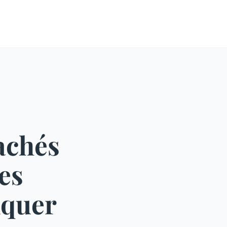
achés
es
nquer