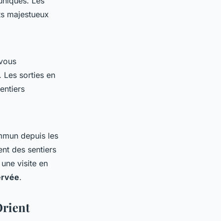
uniques. Les
ts majestueux
vous
. Les sorties en
entiers
ommun depuis les
ent des sentiers
une visite en
ervée
.
Orient