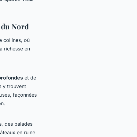
s du Nord
e collines, où
a richesse en
profondes
et de
s y trouvent
uses, façonnées
on.
s, des balades
hâteaux en ruine