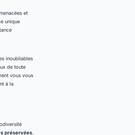
 menacées et
ce unique
rtance
es inoubliables
eux de toute
ement vous vous
t à la
odiversité
es préservées
.