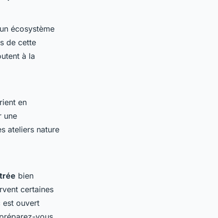
 un écosystème
s de cette
utent à la
rient en
r une
s ateliers nature
trée
bien
rvent certaines
c est ouvert
c préparez-vous