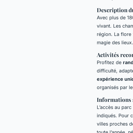
Description du
Avec plus de 18
vivant. Les cham
région. La flore
magie des lieux
Activités re
Profitez de
ran
difficulté, ada
expérience uni
organisés par le
Informations s
L’accès au parc 
indiqués. Pour 
villes proches d
toute l’année, 