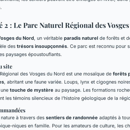
.
é 2 : Le Parc Naturel Régional des Vosge
osges du Nord
, un véritable
paradis naturel
de forêts et d
cèle des
trésors insoupçonnés
. Ce parc est reconnu pour s
ses paysages époustouflants.
 site
 Régional des Vosges du Nord est une mosaïque de
forêts 
es
, abritant une faune variée. Loups, lynx et cigognes noire
t une
touche de mystère
au paysage. Les formations roche
nt les témoins silencieux de l’histoire géologique de la régi
commandées
 nature à travers des
sentiers de randonnée
adaptés à tou
que-niques en famille. Pour les amateurs de culture, les c