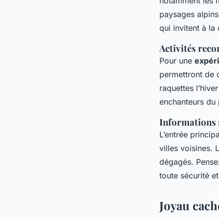
notamment les m
paysages alpins
qui invitent à l
Activités re
Pour une
expéri
permettront de d
raquettes l’hive
enchanteurs du 
Informations s
L’entrée princip
villes voisines.
dégagés. Pensez
toute sécurité 
Joyau caché