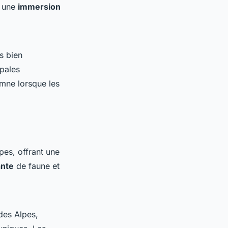
t une
immersion
s bien
ipales
tomne lorsque les
pes, offrant une
ante
de faune et
es Alpes,