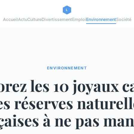
Accueil
Actu
Culture
Divertissement
Emploi
Environnement
Société
ENVIRONNEMENT
orez les 10 joyaux c
es réserves naturell
çaises à ne pas ma