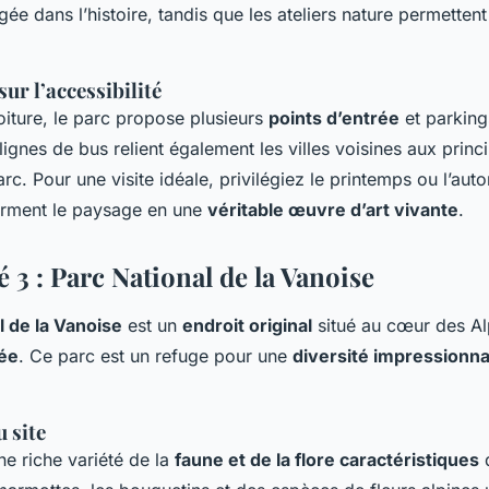
gée dans l’histoire, tandis que les ateliers nature permetten
ur l’accessibilité
oiture, le parc propose plusieurs
points d’entrée
et parking
gnes de bus relient également les villes voisines aux princ
arc. Pour une visite idéale, privilégiez le printemps ou l’au
orment le paysage en une
véritable œuvre d’art vivante
.
 3 : Parc National de la Vanoise
l de la Vanoise
est un
endroit original
situé au cœur des Al
ée
. Ce parc est un refuge pour une
diversité impressionn
 site
ne riche variété de la
faune et de la flore caractéristiques
d